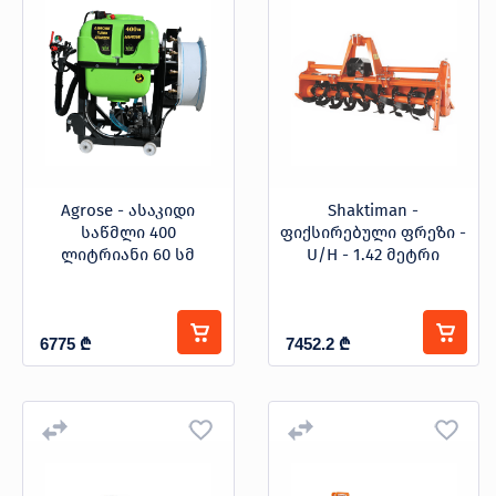
ფასი
-
Agrose - ასაკიდი
Shaktiman -
საწმლი 400
ფიქსირებული ფრეზი -
ბრენდი
ლიტრიანი 60 სმ
U/H - 1.42 მეტრი
AGROSE
კატეგორიები
SHAKTIMAN
6775
₾
7452.2
₾
მულჩერი (ფიქსირებული)
მულჩერი (ჰიდრავლიკური)
ორმოს ამომთხრელი