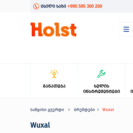
+995 595 300 200
ცხელი ხაზი
კატალოგი
განათება
ხელის
ინსტრუმენტები
ელექტრო
ინსტრუმენტები
ბაღის
ᲒᲐᲜᲐᲗᲔᲑᲐ
ᲮᲔᲚᲘᲡ
მოვლა
ᲘᲜᲡᲢᲠᲣᲛᲔᲜᲢᲔᲑᲘ
სანტექნიკა
და
გათბობა
საწყისი გვერდი
ბრენდები
Wuxal
მცენარეთა
მოვლა
Wuxal
სეზონური