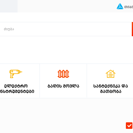
ᲔᲚᲔᲥᲢᲠᲝ
ᲑᲐᲦᲘᲡ ᲛᲝᲕᲚᲐ
ᲡᲐᲜᲢᲔᲥᲜᲘᲙᲐ ᲓᲐ
ᲘᲜᲡᲢᲠᲣᲛᲔᲜᲢᲔᲑᲘ
ᲒᲐᲗᲑᲝᲑᲐ