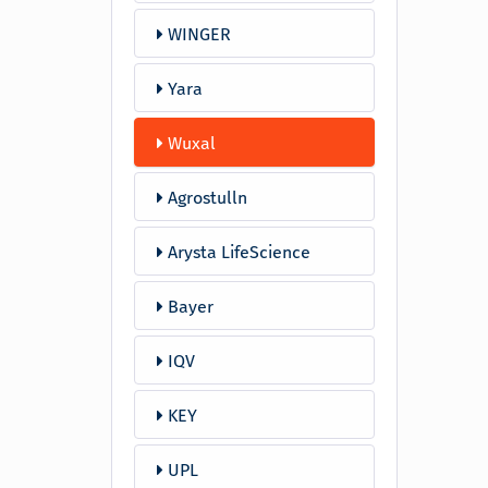
WINGER
Yara
Wuxal
Agrostulln
Arysta LifeScience
Bayer
IQV
KEY
UPL