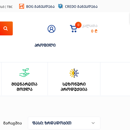
BOG განვადება
CREDO განვადება
0
კალათა
0
₾
პროფილი
ᲛᲪᲔᲜᲐᲠᲔᲗᲐ
ᲡᲔᲖᲝᲜᲣᲠᲘ
ᲛᲝᲕᲚᲐ
ᲞᲠᲝᲓᲣᲥᲪᲘᲐ
მარაგშია
ფასი: ზრდადობით