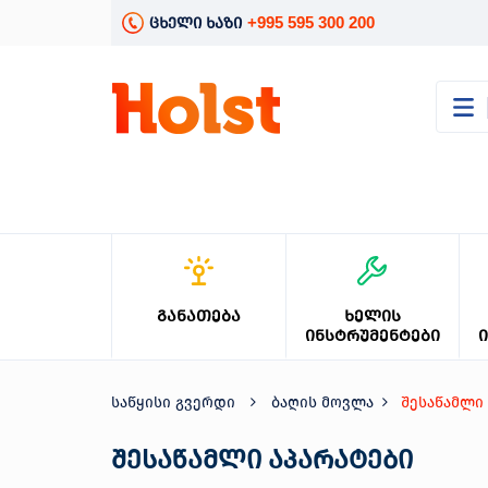
+995 595 300 200
ცხელი ხაზი
კატალოგი
განათება
ხელის
ინსტრუმენტები
ელექტრო
ინსტრუმენტები
ბაღის
ᲒᲐᲜᲐᲗᲔᲑᲐ
ᲮᲔᲚᲘᲡ
მოვლა
ᲘᲜᲡᲢᲠᲣᲛᲔᲜᲢᲔᲑᲘ
სანტექნიკა
და
გათბობა
საწყისი გვერდი
ბაღის მოვლა
შესაწამლი
მცენარეთა
მოვლა
შესაწამლი აპარატები
სეზონური