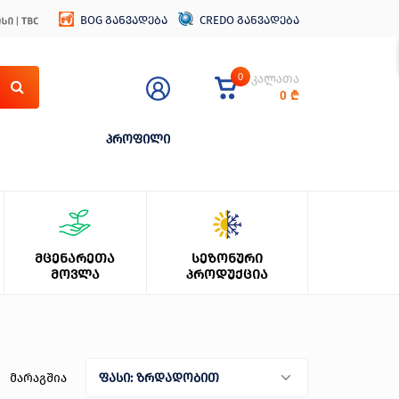
BOG განვადება
CREDO განვადება
0
კალათა
0
₾
პროფილი
ᲛᲪᲔᲜᲐᲠᲔᲗᲐ
ᲡᲔᲖᲝᲜᲣᲠᲘ
ᲛᲝᲕᲚᲐ
ᲞᲠᲝᲓᲣᲥᲪᲘᲐ
მარაგშია
ფასი: ზრდადობით