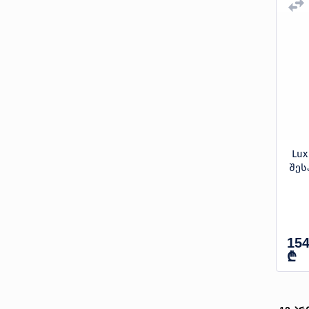
Lux
შეს
154
₾