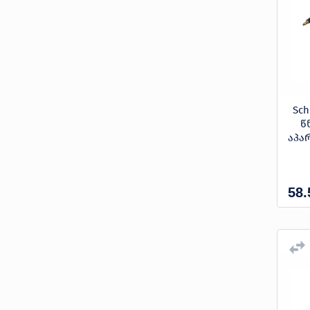
Sch
წ
აპა
58.