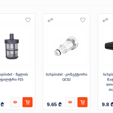
hpindel - წყლის
Schpindel -კონექტორი
Schpi
ფილტრი F03
QC02
მა
თო
თა
₾
₾
9.65
9.8