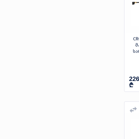
CR
მ
სა
226
₾