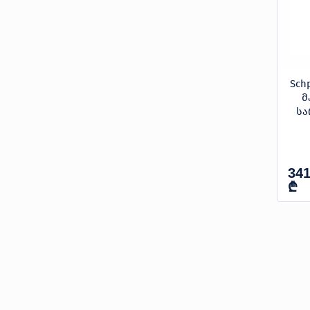
Schp
მ
სა
341
₾