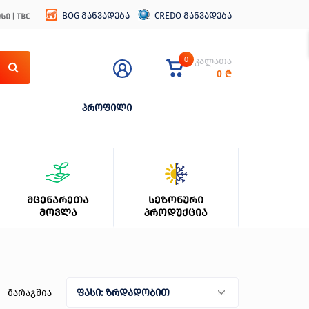
BOG განვადება
CREDO განვადება
0
კალათა
0
₾
პროფილი
ᲛᲪᲔᲜᲐᲠᲔᲗᲐ
ᲡᲔᲖᲝᲜᲣᲠᲘ
ᲛᲝᲕᲚᲐ
ᲞᲠᲝᲓᲣᲥᲪᲘᲐ
მარაგშია
ფასი: ზრდადობით