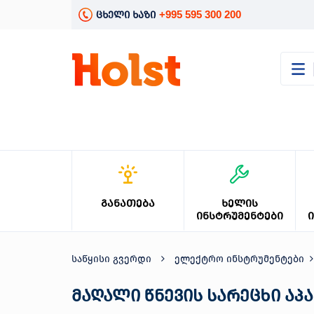
+995 595 300 200
ცხელი ხაზი
კატალოგი
განათება
ხელის
ინსტრუმენტები
ელექტრო
ინსტრუმენტები
ბაღის
ᲒᲐᲜᲐᲗᲔᲑᲐ
ᲮᲔᲚᲘᲡ
მოვლა
ᲘᲜᲡᲢᲠᲣᲛᲔᲜᲢᲔᲑᲘ
სანტექნიკა
და
გათბობა
საწყისი გვერდი
ელექტრო ინსტრუმენტები
მცენარეთა
მოვლა
მაღალი წნევის სარეცხი აპ
სეზონური