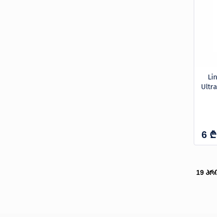
Li
Ultr
₾
6
19
პრ