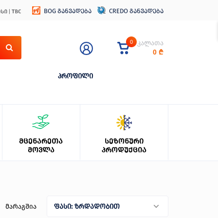
BOG განვადება
CREDO განვადება
0
კალათა
0
₾
პროფილი
ᲛᲪᲔᲜᲐᲠᲔᲗᲐ
ᲡᲔᲖᲝᲜᲣᲠᲘ
ᲛᲝᲕᲚᲐ
ᲞᲠᲝᲓᲣᲥᲪᲘᲐ
მარაგშია
ფასი: ზრდადობით