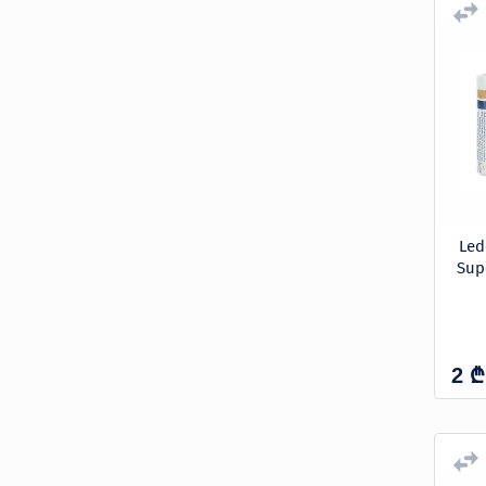
Led
Sup
₾
2