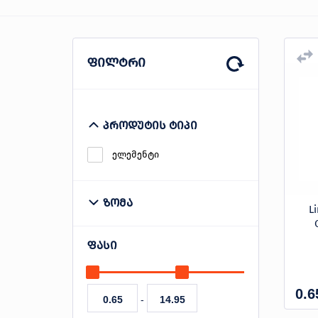
პროდუქცია
ფილტრი
შეთავაზებები
ბრენდები
ბლოგი
პროდუტის ტიპი
სოც.
ელემენტი
ქსელები
ზომა
L
9V
AA
AAA
ფასი
C
CR2025
CR2032
0.6
-
D