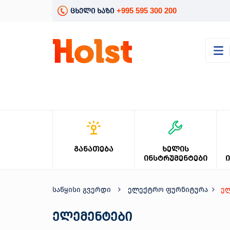
+995 595 300 200
ცხელი ხაზი
კატალოგი
განათება
ხელის
ინსტრუმენტები
ელექტრო
ინსტრუმენტები
ბაღის
ᲒᲐᲜᲐᲗᲔᲑᲐ
ᲮᲔᲚᲘᲡ
მოვლა
ᲘᲜᲡᲢᲠᲣᲛᲔᲜᲢᲔᲑᲘ
სანტექნიკა
და
გათბობა
საწყისი გვერდი
ელექტრო ფურნიტურა
ელ
მცენარეთა
მოვლა
ელემენტები
სეზონური