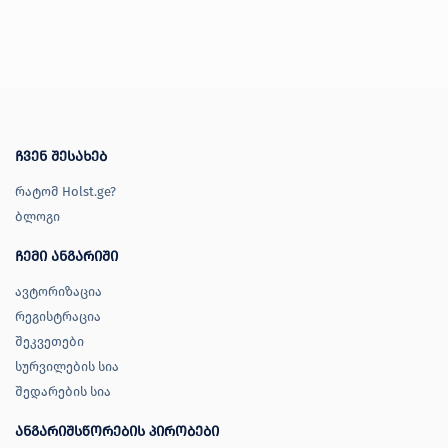
პროდუქცია
ძაბვის ავტომატური მარეგულირებელი
ფასი
შეთავაზებები
ბრენდები
ბლოგი
ჩვენ შესახებ
-
რატომ Holst.ge?
სოც.
ბლოგი
ქსელები
ჩემი ანგარიში
ბრენდი
ავტორიზაცია
CROWN
რეგისტრაცია
კატეგორიები
შეკვეთები
სურვილების სია
ძაბვის ავტომატური მარეგულირებელი
შედარების სია
ანგარიშსწორების პირობები