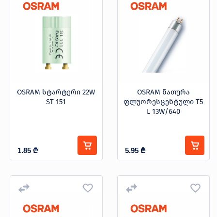
ვაზნის ტიპი
G13
G5
Gu10
ფასი
-
OSRAM სტარტერი 22W
OSRAM ნათურა
ST 151
ფლუორესცენტული T5
ბრენდი
L 13W/640
LUXRAM
კატეგორიები
1.85
₾
5.95
₾
OSRAM
T5
T8