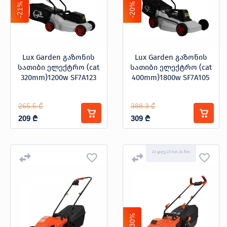
პროდუქცია
-21%
-20%
Lux Garden გაზონის
Lux Garden გაზონის
სათიბი ელექტრო (cat
სათიბი ელექტრო (cat
320mm)1200w SF7A123
400mm)1800w SF7A105
შეთავაზებები
ბრენდები
ბლოგი
265.5 ₾
388.3 ₾
სოც.
209
₾
309
₾
ქსელები
22 დღე 23 სთ 24 წთ
-30%