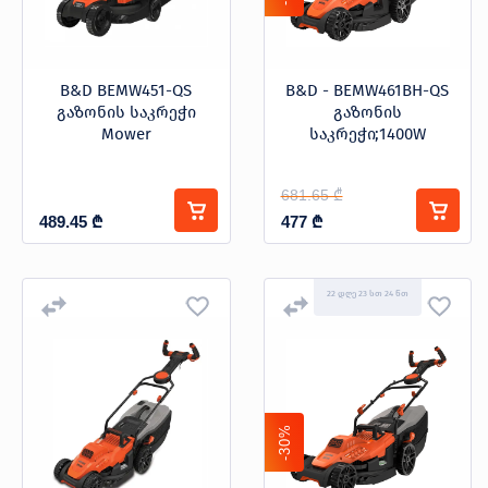
B&D BEMW451-QS
B&D - BEMW461BH-QS
გაზონის საკრეჭი
გაზონის
Mower
საკრეჭი;1400W
681.65 ₾
489.45
₾
477
₾
22 დღე 23 სთ 24 წთ
-30%