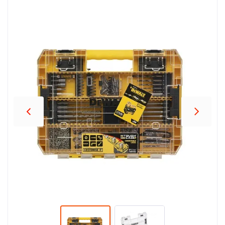
პროდუქცია
შეთავაზებები
ბრენდები
ბლოგი
სოც.
ქსელები