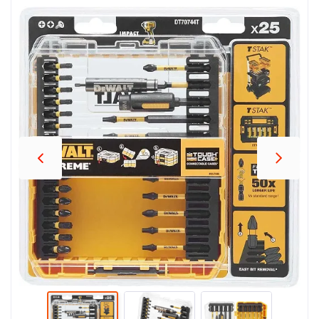
პროდუქცია
შეთავაზებები
ბრენდები
ბლოგი
სოც.
ქსელები