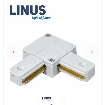
პროდუქცია
შეთავაზებები
ბრენდები
ბლოგი
სოც.
ქსელები