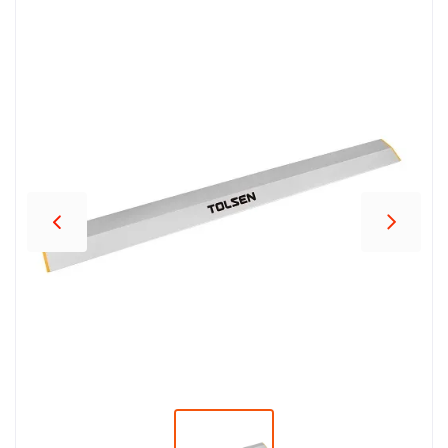
პროდუქცია
შეთავაზებები
ბრენდები
ბლოგი
სოც.
ქსელები