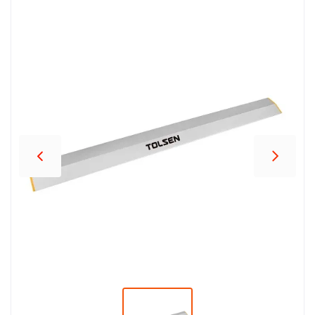
პროდუქცია
შეთავაზებები
ბრენდები
ბლოგი
სოც.
ქსელები