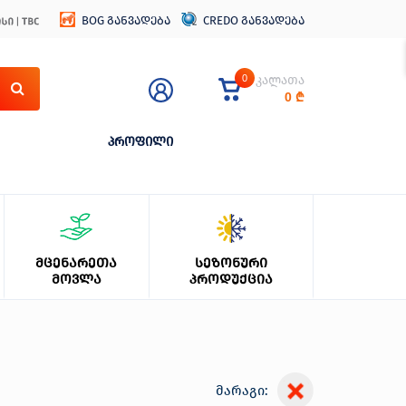
BOG განვადება
CREDO განვადება
0
კალათა
0
₾
პროფილი
ᲛᲪᲔᲜᲐᲠᲔᲗᲐ
ᲡᲔᲖᲝᲜᲣᲠᲘ
ᲛᲝᲕᲚᲐ
ᲞᲠᲝᲓᲣᲥᲪᲘᲐ
მარაგი: