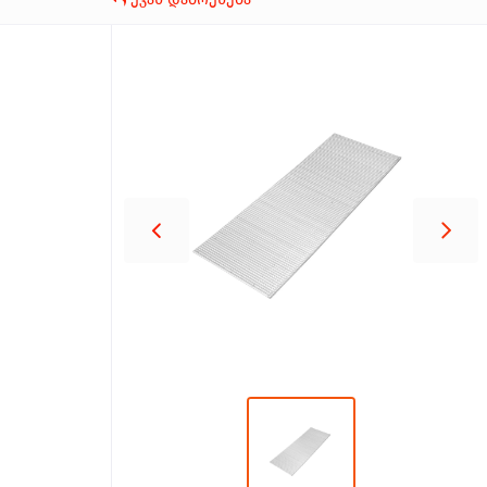
პროდუქცია
შეთავაზებები
ბრენდები
ბლოგი
სოც.
ქსელები