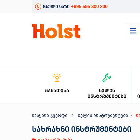
+995 595 300 200
ცხელი ხაზი
კატალოგი
განათება
ხელის
ინსტრუმენტები
ელექტრო
ინსტრუმენტები
ბაღის
ᲒᲐᲜᲐᲗᲔᲑᲐ
ᲮᲔᲚᲘᲡ
მოვლა
ᲘᲜᲡᲢᲠᲣᲛᲔᲜᲢᲔᲑᲘ
სანტექნიკა
და
გათბობა
საწყისი გვერდი
ხელის ინსტრუმენტები
ს
მცენარეთა
მოვლა
სახრახნი ინსტრუმენტები
სეზონური
უკან დაბრუნება