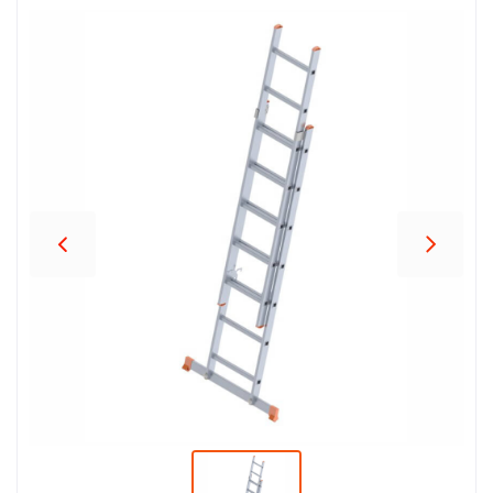
პროდუქცია
შეთავაზებები
ბრენდები
ბლოგი
სოც.
ქსელები