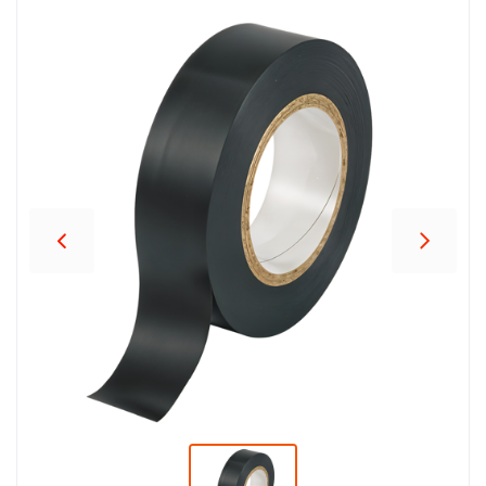
პროდუქცია
შეთავაზებები
ბრენდები
ბლოგი
სოც.
ქსელები