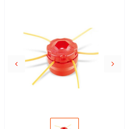
პროდუქცია
შეთავაზებები
ბრენდები
ბლოგი
სოც.
ქსელები