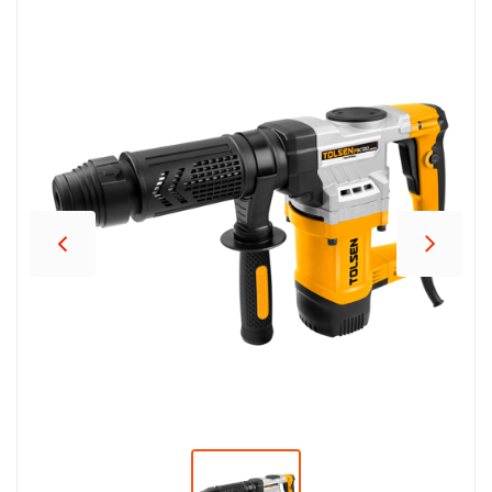
პროდუქცია
შეთავაზებები
ბრენდები
ბლოგი
სოც.
ქსელები