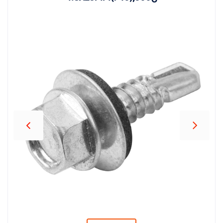
პროდუქცია
შეთავაზებები
ბრენდები
ბლოგი
სოც.
ქსელები