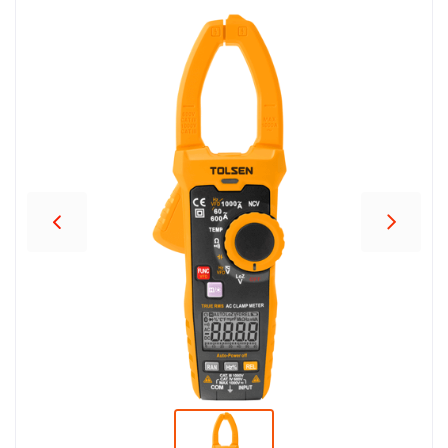
პროდუქცია
შეთავაზებები
ბრენდები
ბლოგი
სოც.
ქსელები