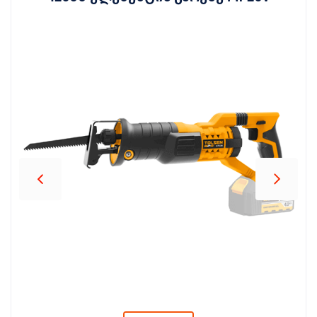
პროდუქცია
შეთავაზებები
ბრენდები
ბლოგი
სოც.
ქსელები