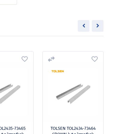
OL2435-73465
TOLSEN TOL2434-73464
TOLSE