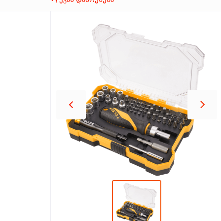
პროდუქცია
შეთავაზებები
ბრენდები
ბლოგი
სოც.
ქსელები