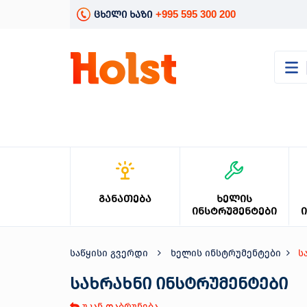
+995 595 300 200
ცხელი ხაზი
კატალოგი
განათება
ხელის
ინსტრუმენტები
ელექტრო
ინსტრუმენტები
ბაღის
ᲒᲐᲜᲐᲗᲔᲑᲐ
ᲮᲔᲚᲘᲡ
მოვლა
ᲘᲜᲡᲢᲠᲣᲛᲔᲜᲢᲔᲑᲘ
სანტექნიკა
და
გათბობა
საწყისი გვერდი
ხელის ინსტრუმენტები
ს
მცენარეთა
მოვლა
სახრახნი ინსტრუმენტები
სეზონური
უკან დაბრუნება