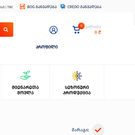
BOG განვადება
CREDO განვადება
0
კალათა
0
₾
პროფილი
ᲛᲪᲔᲜᲐᲠᲔᲗᲐ
ᲡᲔᲖᲝᲜᲣᲠᲘ
ᲛᲝᲕᲚᲐ
ᲞᲠᲝᲓᲣᲥᲪᲘᲐ
მარაგი: