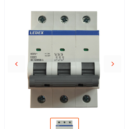
პროდუქცია
შეთავაზებები
ბრენდები
ბლოგი
სოც.
ქსელები