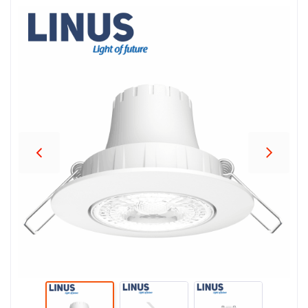
პროდუქცია
შეთავაზებები
ბრენდები
ბლოგი
სოც.
ქსელები