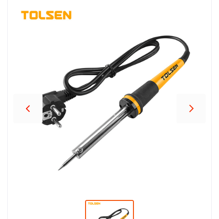
პროდუქცია
შეთავაზებები
ბრენდები
ბლოგი
სოც.
ქსელები