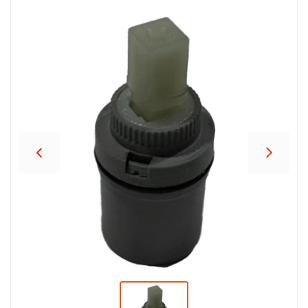
პროდუქცია
შეთავაზებები
ბრენდები
ბლოგი
სოც.
ქსელები