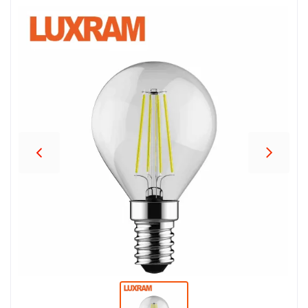
პროდუქცია
შეთავაზებები
ბრენდები
ბლოგი
სოც.
ქსელები