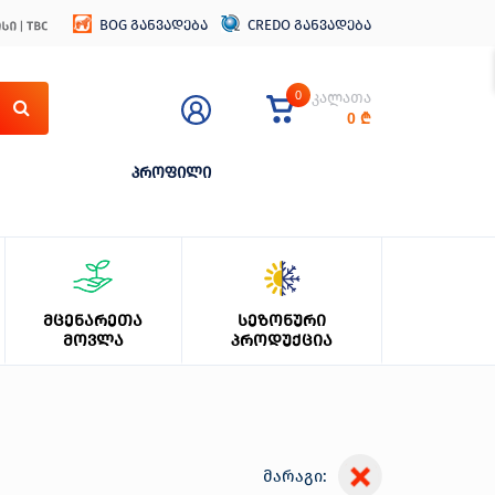
BOG განვადება
CREDO განვადება
0
კალათა
0
₾
პროფილი
ᲛᲪᲔᲜᲐᲠᲔᲗᲐ
ᲡᲔᲖᲝᲜᲣᲠᲘ
ᲛᲝᲕᲚᲐ
ᲞᲠᲝᲓᲣᲥᲪᲘᲐ
მარაგი: