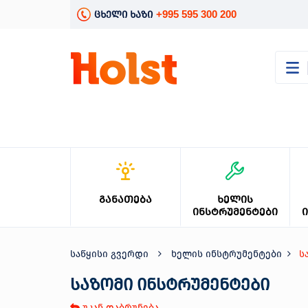
+995 595 300 200
ცხელი ხაზი
კატალოგი
განათება
ხელის
ინსტრუმენტები
ელექტრო
ინსტრუმენტები
ბაღის
ᲒᲐᲜᲐᲗᲔᲑᲐ
ᲮᲔᲚᲘᲡ
მოვლა
ᲘᲜᲡᲢᲠᲣᲛᲔᲜᲢᲔᲑᲘ
სანტექნიკა
და
გათბობა
საწყისი გვერდი
ხელის ინსტრუმენტები
ს
მცენარეთა
მოვლა
საზომი ინსტრუმენტები
სეზონური
უკან დაბრუნება