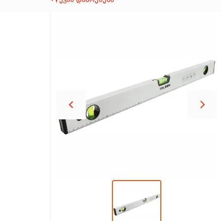
პროდუქცია
შეთავაზებები
ბრენდები
ბლოგი
სოც.
ქსელები