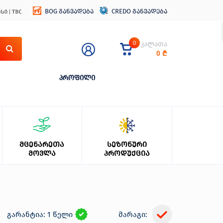
BOG განვადება
CREDO განვადება
0
კალათა
0
₾
პროფილი
ᲛᲪᲔᲜᲐᲠᲔᲗᲐ
ᲡᲔᲖᲝᲜᲣᲠᲘ
ᲛᲝᲕᲚᲐ
ᲞᲠᲝᲓᲣᲥᲪᲘᲐ
გარანტია: 1 წელი
მარაგი: