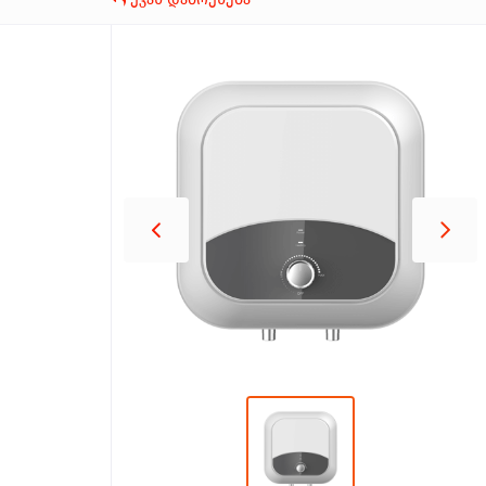
პროდუქცია
შეთავაზებები
ბრენდები
ბლოგი
სოც.
ქსელები