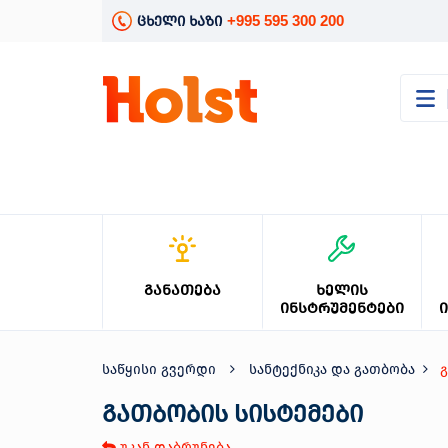
+995 595 300 200
ცხელი ხაზი
კატალოგი
განათება
ხელის
ინსტრუმენტები
ელექტრო
ინსტრუმენტები
ბაღის
ᲒᲐᲜᲐᲗᲔᲑᲐ
ᲮᲔᲚᲘᲡ
მოვლა
ᲘᲜᲡᲢᲠᲣᲛᲔᲜᲢᲔᲑᲘ
სანტექნიკა
და
გათბობა
საწყისი გვერდი
სანტექნიკა და გათბობა
მცენარეთა
მოვლა
გათბობის სისტემები
სეზონური
უკან დაბრუნება