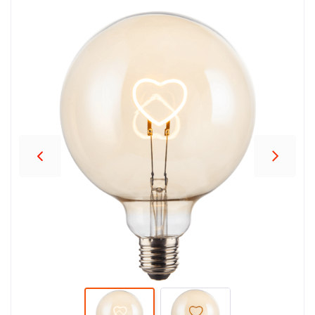
პროდუქცია
შეთავაზებები
ბრენდები
ბლოგი
სოც.
ქსელები