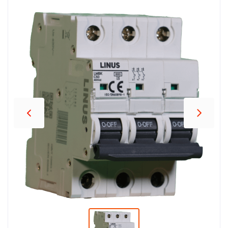
პროდუქცია
შეთავაზებები
ბრენდები
ბლოგი
სოც.
ქსელები