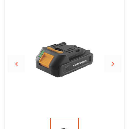
პროდუქცია
შეთავაზებები
ბრენდები
ბლოგი
სოც.
ქსელები