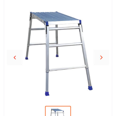
პროდუქცია
შეთავაზებები
ბრენდები
ბლოგი
სოც.
ქსელები