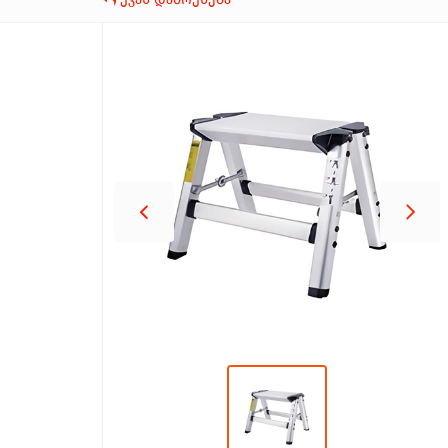
პროდუქცია
შეთავაზებები
ბრენდები
ბლოგი
სოც.
ქსელები