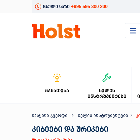
+995 595 300 200
ცხელი ხაზი
კატალოგი
განათება
ხელის
ინსტრუმენტები
ელექტრო
ინსტრუმენტები
ბაღის
ᲒᲐᲜᲐᲗᲔᲑᲐ
ᲮᲔᲚᲘᲡ
მოვლა
ᲘᲜᲡᲢᲠᲣᲛᲔᲜᲢᲔᲑᲘ
სანტექნიკა
და
გათბობა
საწყისი გვერდი
ხელის ინსტრუმენტები
კ
მცენარეთა
მოვლა
კიბეები და ურიკები
სეზონური
უკან დაბრუნება