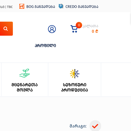
BOG განვადება
CREDO განვადება
0
კალათა
0
₾
პროფილი
ᲛᲪᲔᲜᲐᲠᲔᲗᲐ
ᲡᲔᲖᲝᲜᲣᲠᲘ
ᲛᲝᲕᲚᲐ
ᲞᲠᲝᲓᲣᲥᲪᲘᲐ
მარაგი: