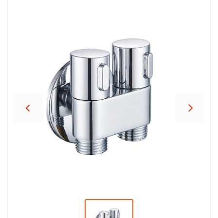
პროდუქცია
შეთავაზებები
ბრენდები
ბლოგი
სოც.
ქსელები