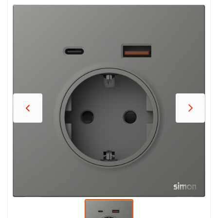
პროდუქცია
შეთავაზებები
ბრენდები
ბლოგი
სოც.
ქსელები