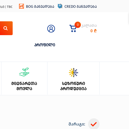
BOG განვადება
CREDO განვადება
0
კალათა
0
₾
პროფილი
ᲛᲪᲔᲜᲐᲠᲔᲗᲐ
ᲡᲔᲖᲝᲜᲣᲠᲘ
ᲛᲝᲕᲚᲐ
ᲞᲠᲝᲓᲣᲥᲪᲘᲐ
მარაგი: