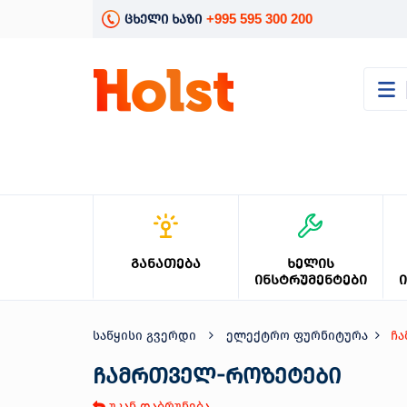
+995 595 300 200
ცხელი ხაზი
კატალოგი
განათება
ხელის
ინსტრუმენტები
ელექტრო
ინსტრუმენტები
ბაღის
ᲒᲐᲜᲐᲗᲔᲑᲐ
ᲮᲔᲚᲘᲡ
მოვლა
ᲘᲜᲡᲢᲠᲣᲛᲔᲜᲢᲔᲑᲘ
სანტექნიკა
და
გათბობა
საწყისი გვერდი
ელექტრო ფურნიტურა
ჩ
მცენარეთა
მოვლა
ჩამრთველ-როზეტები
სეზონური
უკან დაბრუნება