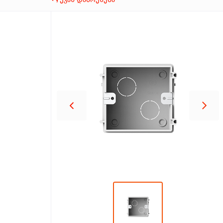
პროდუქცია
შეთავაზებები
ბრენდები
ბლოგი
სოც.
ქსელები