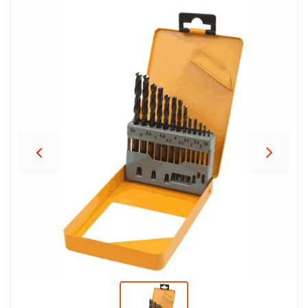
პროდუქცია
შეთავაზებები
ბრენდები
ბლოგი
სოც.
ქსელები