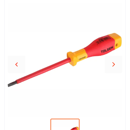
პროდუქცია
შეთავაზებები
ბრენდები
ბლოგი
სოც.
ქსელები