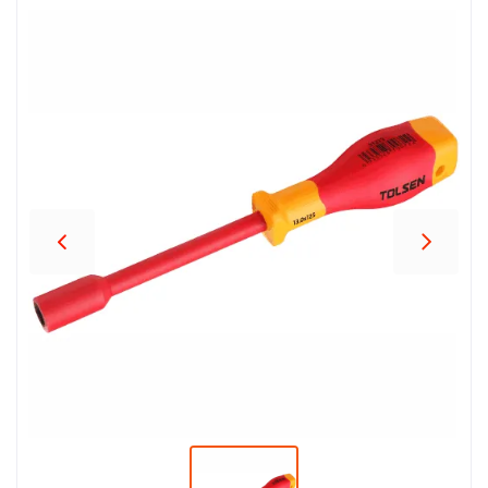
პროდუქცია
შეთავაზებები
ბრენდები
ბლოგი
სოც.
ქსელები