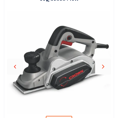
პროდუქცია
შეთავაზებები
ბრენდები
ბლოგი
სოც.
ქსელები