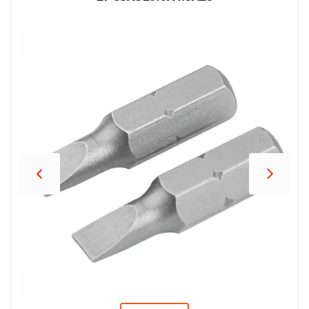
პროდუქცია
შეთავაზებები
ბრენდები
ბლოგი
სოც.
ქსელები