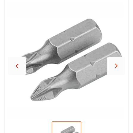
პროდუქცია
შეთავაზებები
ბრენდები
ბლოგი
სოც.
ქსელები