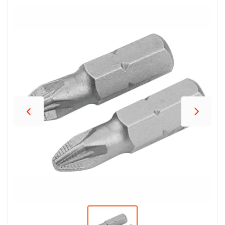
პროდუქცია
შეთავაზებები
ბრენდები
ბლოგი
სოც.
ქსელები