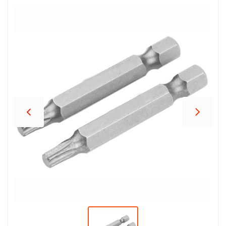
პროდუქცია
შეთავაზებები
ბრენდები
ბლოგი
სოც.
ქსელები