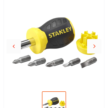
პროდუქცია
შეთავაზებები
ბრენდები
ბლოგი
სოც.
ქსელები