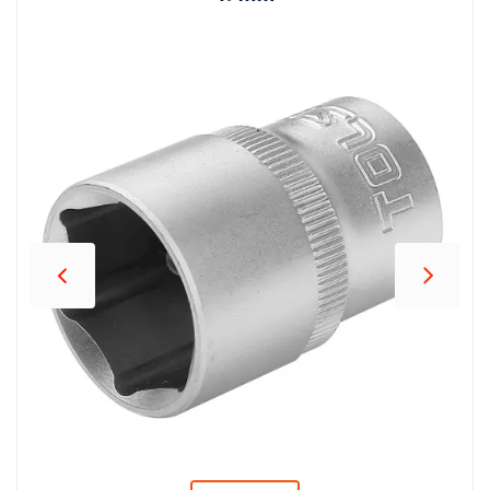
პროდუქცია
შეთავაზებები
ბრენდები
ბლოგი
სოც.
ქსელები