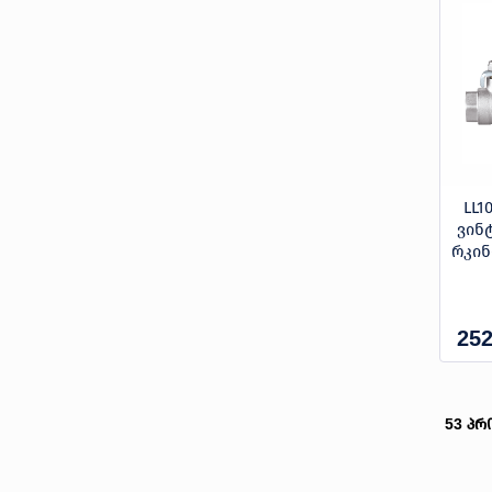
LL1
ვინ
რკინ
252
53
პრ