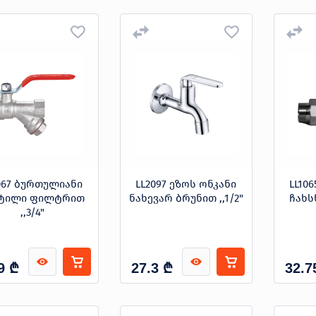
067 ბურთულიანი
LL2097 ეზოს ონკანი
LL10
ნტილი ფილტრით
ნახევარ ბრუნით ,,1/2"
ჩახს
,,3/4"
₾
₾
9
27.3
32.7