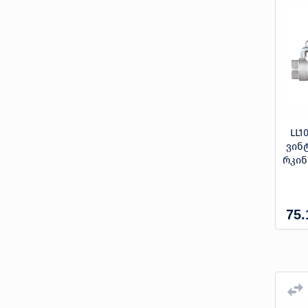
LL1
ვინ
რკინ
75.