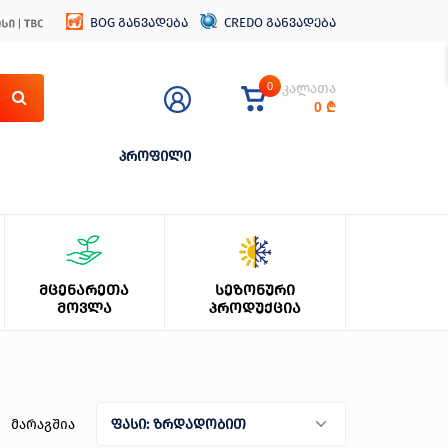
BOG განვადება
CREDO განვადება
0
კალათა
0
₾
პროფილი
ᲛᲪᲔᲜᲐᲠᲔᲗᲐ
ᲡᲔᲖᲝᲜᲣᲠᲘ
ᲛᲝᲕᲚᲐ
ᲞᲠᲝᲓᲣᲥᲪᲘᲐ
მარაგშია
ფასი: ზრდადობით