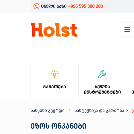
+995 595 300 200
ცხელი ხაზი
კატალოგი
განათება
ხელის
ინსტრუმენტები
ელექტრო
ინსტრუმენტები
ბაღის
ᲒᲐᲜᲐᲗᲔᲑᲐ
ᲮᲔᲚᲘᲡ
მოვლა
ᲘᲜᲡᲢᲠᲣᲛᲔᲜᲢᲔᲑᲘ
სანტექნიკა
და
გათბობა
საწყისი გვერდი
სანტექნიკა და გათბობა
ე
მცენარეთა
მოვლა
ეზოს ონკანები
სეზონური